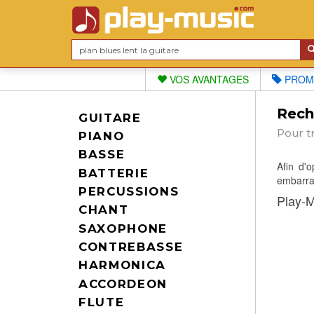
VOS AVANTAGES
PROM
Reche
GUITARE
Pour t
PIANO
BASSE
Afin d'
BATTERIE
embarras
PERCUSSIONS
Play-M
CHANT
SAXOPHONE
CONTREBASSE
HARMONICA
ACCORDEON
FLUTE