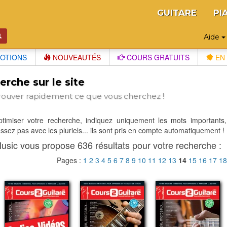
GUITARE
PI
Aide
OTIONS
NOUVEAUTÉS
COURS GRATUITS
EN 
rche sur le site
rouver rapidement ce que vous cherchez !
optimiser votre recherche, indiquez uniquement les mots importants,
sez pas avec les pluriels... ils sont pris en compte automatiquement !
usic vous propose 636 résultats pour votre recherche :
Pages :
1
2
3
4
5
6
7
8
9
10
11
12
13
14
15
16
17
1