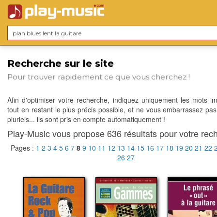
Recherche sur le site
Pour trouver rapidement ce que vous cherchez !
Afin d'optimiser votre recherche, indiquez uniquement les mots im
tout en restant le plus précis possible, et ne vous embarrassez pas
pluriels... ils sont pris en compte automatiquement !
Play-Music vous propose 636 résultats pour votre rech
Pages :
1
2
3
4
5
6
7
8
9
10
11
12
13
14
15
16
17
18
19
20
21
22
26
27