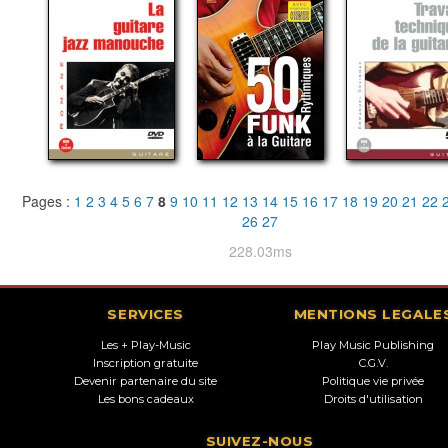
Pages :
1
2
3
4
5
6
7
8
9
10
11
12
13
14
15
16
17
18
19
20
21
22
26
27
228.03ms
SERVICES
MENTIONS LEGALE
Les + Play-Music
Play Music Publishing
Inscription gratuite
C.G.V.
Devenir partenaire du site
Politique vie privée
Les bons cadeaux
Droits d'utilisation
SUIVEZ-NOUS