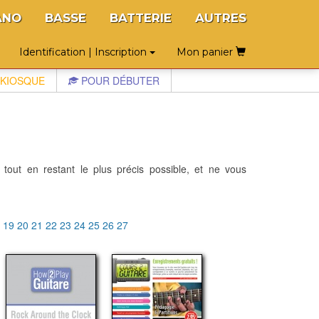
ANO
BASSE
BATTERIE
AUTRES
Identification | Inscription
Mon panier
KIOSQUE
POUR DÉBUTER
 tout en restant le plus précis possible, et ne vous
8
19
20
21
22
23
24
25
26
27