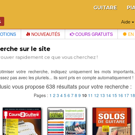
GUITARE
PI
Aide
OTIONS
NOUVEAUTÉS
COURS GRATUITS
EN 
rche sur le site
rouver rapidement ce que vous cherchez !
optimiser votre recherche, indiquez uniquement les mots importants,
sez pas avec les pluriels... ils sont pris en compte automatiquement !
usic vous propose 638 résultats pour votre recherche :
Pages :
1
2
3
4
5
6
7
8
9
10
11
12
13
14
15
16
17
1