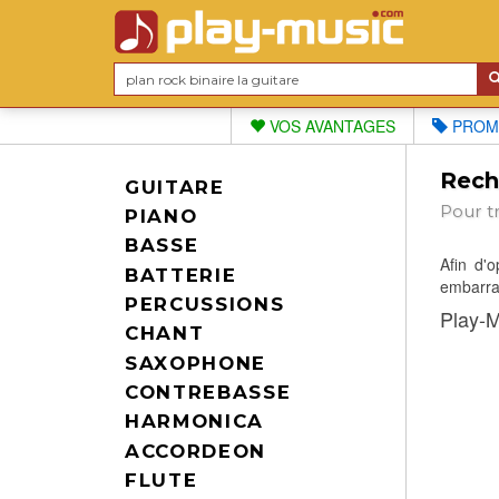
VOS AVANTAGES
PROM
Reche
GUITARE
Pour t
PIANO
BASSE
Afin d'
BATTERIE
embarras
PERCUSSIONS
Play-M
CHANT
SAXOPHONE
CONTREBASSE
HARMONICA
ACCORDEON
FLUTE