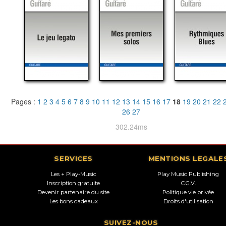
Pages :
1
2
3
4
5
6
7
8
9
10
11
12
13
14
15
16
17
18
19
20
21
22
26
27
302.24ms
SERVICES
MENTIONS LEGALE
Les + Play-Music
Play Music Publishing
Inscription gratuite
C.G.V.
Devenir partenaire du site
Politique vie privée
Les bons cadeaux
Droits d'utilisation
SUIVEZ-NOUS