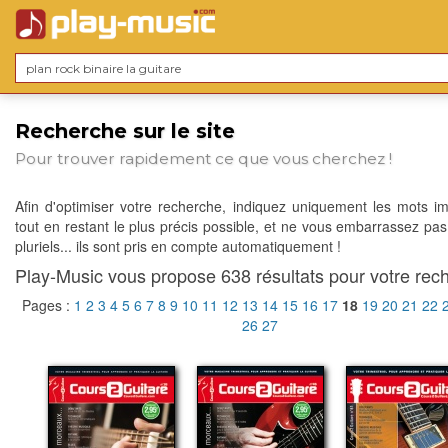
Recherche sur le site
Pour trouver rapidement ce que vous cherchez !
Afin d'optimiser votre recherche, indiquez uniquement les mots im
tout en restant le plus précis possible, et ne vous embarrassez pas
pluriels... ils sont pris en compte automatiquement !
Play-Music vous propose 638 résultats pour votre rech
Pages :
1
2
3
4
5
6
7
8
9
10
11
12
13
14
15
16
17
18
19
20
21
22
26
27