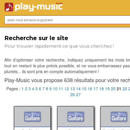
Recherche sur le site
Pour trouver rapidement ce que vous cherchez !
Afin d'optimiser votre recherche, indiquez uniquement les mots im
tout en restant le plus précis possible, et ne vous embarrassez pas
pluriels... ils sont pris en compte automatiquement !
Play-Music vous propose 638 résultats pour votre rech
Pages :
1
2
3
4
5
6
7
8
9
10
11
12
13
14
15
16
17
18
19
20
21
22
26
27