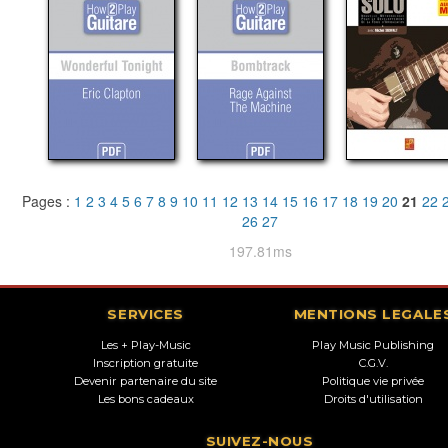
Pages :
1
2
3
4
5
6
7
8
9
10
11
12
13
14
15
16
17
18
19
20
21
22
26
27
197.81ms
SERVICES
MENTIONS LEGALE
Les + Play-Music
Play Music Publishing
Inscription gratuite
C.G.V.
Devenir partenaire du site
Politique vie privée
Les bons cadeaux
Droits d'utilisation
SUIVEZ-NOUS