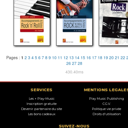
Pages :
1
2
3
4
5
6
7
8
9
10
11
12
13
14
15
16
17
18
19
20
21
22
26
27
28
430.40ms
SERVICES
MENTIONS LEGALE
Les + Play-Music
Play Music Publishing
Inscription gratuite
C.G.V.
Devenir partenaire du site
Politique vie privée
Les bons cadeaux
Droits d'utilisation
SUIVEZ-NOUS