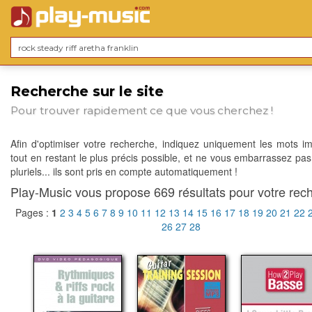
Recherche sur le site
Pour trouver rapidement ce que vous cherchez !
Afin d'optimiser votre recherche, indiquez uniquement les mots im
tout en restant le plus précis possible, et ne vous embarrassez pas
pluriels... ils sont pris en compte automatiquement !
Play-Music vous propose 669 résultats pour votre rech
Pages :
1
2
3
4
5
6
7
8
9
10
11
12
13
14
15
16
17
18
19
20
21
22
26
27
28