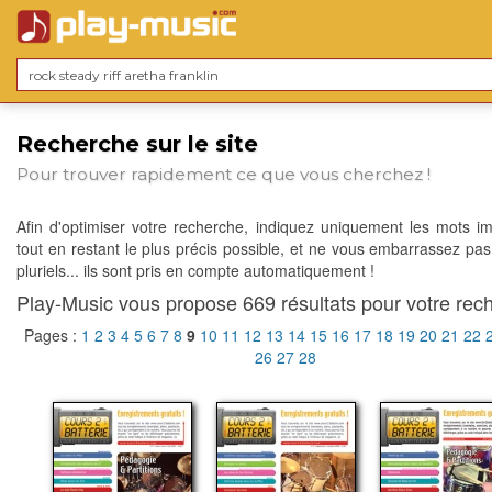
Recherche sur le site
Pour trouver rapidement ce que vous cherchez !
Afin d'optimiser votre recherche, indiquez uniquement les mots im
tout en restant le plus précis possible, et ne vous embarrassez pas
pluriels... ils sont pris en compte automatiquement !
Play-Music vous propose 669 résultats pour votre rech
Pages :
1
2
3
4
5
6
7
8
9
10
11
12
13
14
15
16
17
18
19
20
21
22
26
27
28