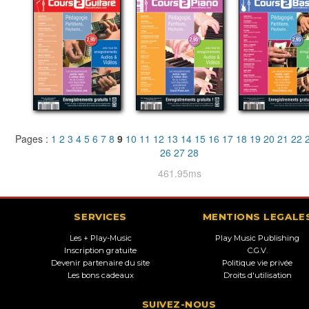
Pages :
1
2
3
4
5
6
7
8
9
10
11
12
13
14
15
16
17
18
19
20
21
22
26
27
28
461.95ms
SERVICES
MENTIONS LEGALE
Les + Play-Music
Play Music Publishing
Inscription gratuite
C.G.V.
Devenir partenaire du site
Politique vie privée
Les bons cadeaux
Droits d'utilisation
SUIVEZ-NOUS