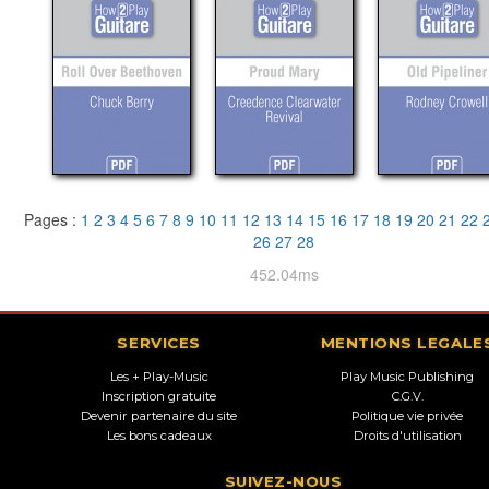
Pages :
1
2
3
4
5
6
7
8
9
10
11
12
13
14
15
16
17
18
19
20
21
22
26
27
28
452.04ms
SERVICES
MENTIONS LEGALE
Les + Play-Music
Play Music Publishing
Inscription gratuite
C.G.V.
Devenir partenaire du site
Politique vie privée
Les bons cadeaux
Droits d'utilisation
SUIVEZ-NOUS