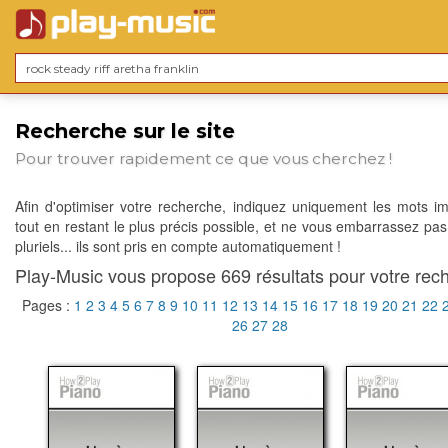
Recherche sur le site
Pour trouver rapidement ce que vous cherchez !
Afin d'optimiser votre recherche, indiquez uniquement les mots im
tout en restant le plus précis possible, et ne vous embarrassez pas
pluriels... ils sont pris en compte automatiquement !
Play-Music vous propose 669 résultats pour votre rech
Pages :
1
2
3
4
5
6
7
8
9
10
11
12
13
14
15
16
17
18
19
20
21
22
26
27
28