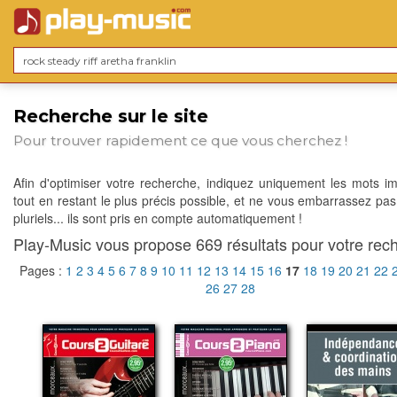
Recherche sur le site
Pour trouver rapidement ce que vous cherchez !
Afin d'optimiser votre recherche, indiquez uniquement les mots im
tout en restant le plus précis possible, et ne vous embarrassez pas
pluriels... ils sont pris en compte automatiquement !
Play-Music vous propose 669 résultats pour votre rech
Pages :
1
2
3
4
5
6
7
8
9
10
11
12
13
14
15
16
17
18
19
20
21
22
26
27
28