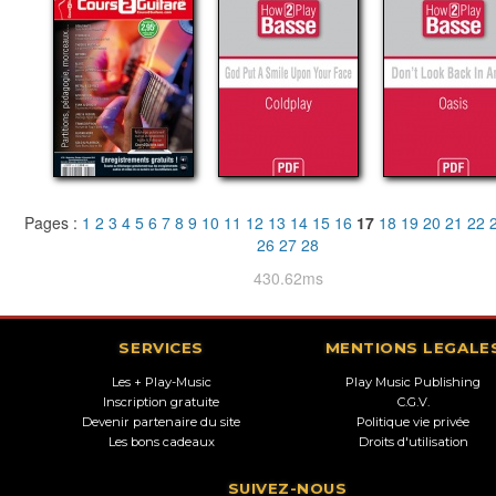
Pages :
1
2
3
4
5
6
7
8
9
10
11
12
13
14
15
16
17
18
19
20
21
22
26
27
28
430.62ms
SERVICES
MENTIONS LEGALE
Les + Play-Music
Play Music Publishing
Inscription gratuite
C.G.V.
Devenir partenaire du site
Politique vie privée
Les bons cadeaux
Droits d'utilisation
SUIVEZ-NOUS