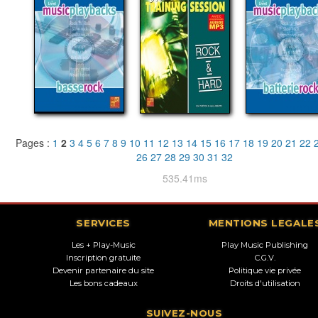
Pages :
1
2
3
4
5
6
7
8
9
10
11
12
13
14
15
16
17
18
19
20
21
22
26
27
28
29
30
31
32
535.41ms
SERVICES
MENTIONS LEGALE
Les + Play-Music
Play Music Publishing
Inscription gratuite
C.G.V.
Devenir partenaire du site
Politique vie privée
Les bons cadeaux
Droits d'utilisation
SUIVEZ-NOUS