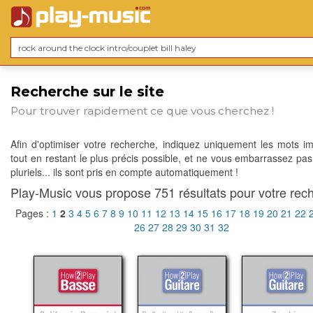
Recherche sur le site
Pour trouver rapidement ce que vous cherchez !
Afin d'optimiser votre recherche, indiquez uniquement les mots im
tout en restant le plus précis possible, et ne vous embarrassez pas
pluriels... ils sont pris en compte automatiquement !
Play-Music vous propose 751 résultats pour votre rech
Pages :
1
2
3
4
5
6
7
8
9
10
11
12
13
14
15
16
17
18
19
20
21
22
26
27
28
29
30
31
32