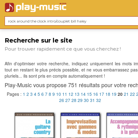
Recherche sur le site
Pour trouver rapidement ce que vous cherchez !
Afin d'optimiser votre recherche, indiquez uniquement les mots im
tout en restant le plus précis possible, et ne vous embarrassez pas
pluriels... ils sont pris en compte automatiquement !
Play-Music vous propose 751 résultats pour votre rech
Pages :
1
2
3
4
5
6
7
8
9
10
11
12
13
14
15
16
17
18
19
20
21
22
26
27
28
29
30
31
32