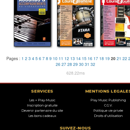
Pages :
1
2
3
4
5
6
7
8
9
10
11
12
13
14
15
16
17
18
19
20
21
22
26
27
28
29
30
31
32
628.22ms
SERVICES
MENTIONS LEGALE
Les + Play-Music
Play Music Publishing
Inscription gratuite
C.G.V.
Devenir partenaire du site
Politique vie privée
Les bons cadeaux
Droits d'utilisation
SUIVEZ-NOUS