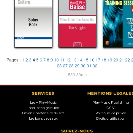
Pages :
1
2
3
4
5
6
7
8
9
10
11
12
13
14
15
16
17
18
19
20
21
22
26
27
28
29
30
31
32
533.83ms
SERVICES
MENTIONS LEGALE
Les + Play-Music
Play Music Publishing
Inscription gratuite
C.G.V.
Devenir partenaire du site
Politique vie privée
Les bons cadeaux
Droits d'utilisation
SUIVEZ-NOUS