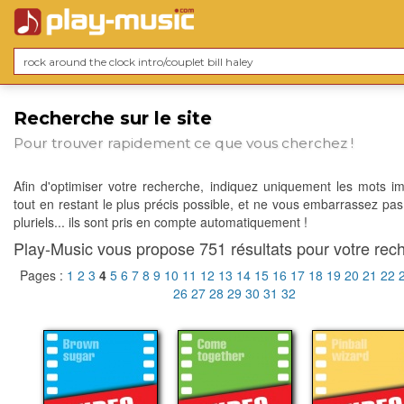
Recherche sur le site
Pour trouver rapidement ce que vous cherchez !
Afin d'optimiser votre recherche, indiquez uniquement les mots im
tout en restant le plus précis possible, et ne vous embarrassez pas
pluriels... ils sont pris en compte automatiquement !
Play-Music vous propose 751 résultats pour votre rech
Pages :
1
2
3
4
5
6
7
8
9
10
11
12
13
14
15
16
17
18
19
20
21
22
26
27
28
29
30
31
32