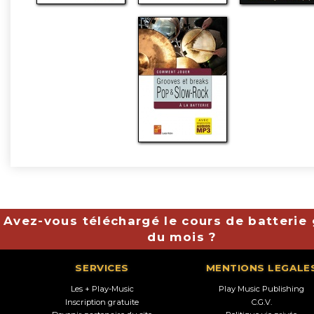
Avez-vous téléchargé le cours de batterie 
du mois ?
SERVICES
MENTIONS LEGALE
Les + Play-Music
Play Music Publishing
Inscription gratuite
C.G.V.