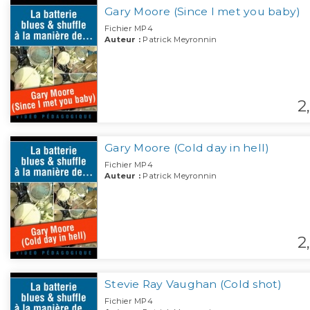
Gary Moore (Since I met you baby)
Fichier MP4
Auteur :
Patrick Meyronnin
2,
Gary Moore (Cold day in hell)
Fichier MP4
Auteur :
Patrick Meyronnin
2,
Stevie Ray Vaughan (Cold shot)
Fichier MP4