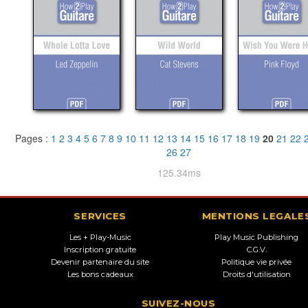
Pages :
1
2
3
4
5
6
7
8
9
10
11
12
13
14
15
16
17
18
19
20
21
22
26
27
125.34ms
SERVICES
MENTIONS LEGALE
Les + Play-Music
Play Music Publishing
Inscription gratuite
C.G.V.
Devenir partenaire du site
Politique vie privée
Les bons cadeaux
Droits d'utilisation
SUIVEZ-NOUS