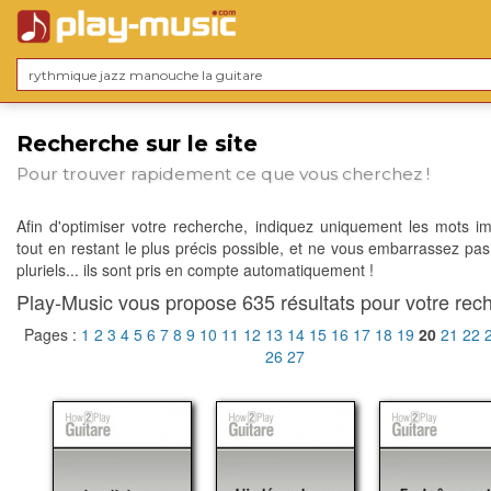
Recherche sur le site
Pour trouver rapidement ce que vous cherchez !
Afin d'optimiser votre recherche, indiquez uniquement les mots im
tout en restant le plus précis possible, et ne vous embarrassez pas
pluriels... ils sont pris en compte automatiquement !
Play-Music vous propose 635 résultats pour votre rech
Pages :
1
2
3
4
5
6
7
8
9
10
11
12
13
14
15
16
17
18
19
20
21
22
26
27