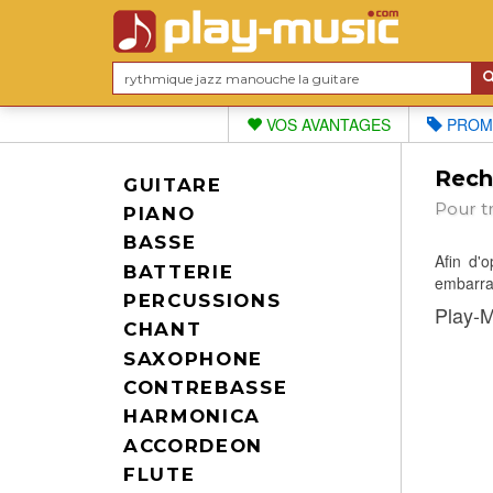
VOS AVANTAGES
PROM
Reche
GUITARE
Pour t
PIANO
BASSE
Afin d'
BATTERIE
embarras
PERCUSSIONS
Play-M
CHANT
SAXOPHONE
CONTREBASSE
HARMONICA
ACCORDEON
FLUTE