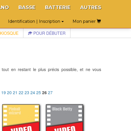
ANO
BASSE
BATTERIE
AUTRES
Identification | Inscription
Mon panier
KIOSQUE
POUR DÉBUTER
 tout en restant le plus précis possible, et ne vous
8
19
20
21
22
23
24
25
26
27