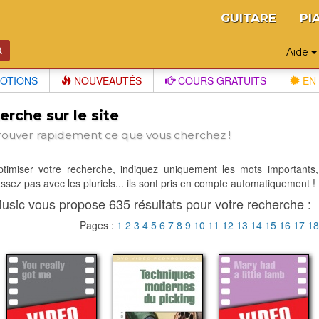
GUITARE
PI
Aide
OTIONS
NOUVEAUTÉS
COURS GRATUITS
EN 
rche sur le site
rouver rapidement ce que vous cherchez !
optimiser votre recherche, indiquez uniquement les mots importants,
sez pas avec les pluriels... ils sont pris en compte automatiquement !
usic vous propose 635 résultats pour votre recherche :
Pages :
1
2
3
4
5
6
7
8
9
10
11
12
13
14
15
16
17
1