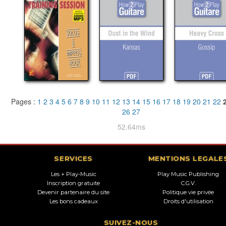
Pages :
1
2
3
4
5
6
7
8
9
10
11
12
13
14
15
16
17
18
19
20
21
22
26
27
52.64ms
SERVICES
MENTIONS LEGALE
Les + Play-Music
Play Music Publishing
Inscription gratuite
C.G.V.
Devenir partenaire du site
Politique vie privée
Les bons cadeaux
Droits d'utilisation
SUIVEZ-NOUS