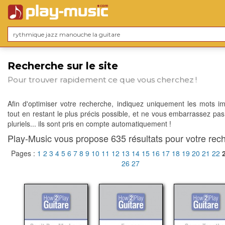
Recherche sur le site
Pour trouver rapidement ce que vous cherchez !
Afin d'optimiser votre recherche, indiquez uniquement les mots im
tout en restant le plus précis possible, et ne vous embarrassez pas
pluriels... ils sont pris en compte automatiquement !
Play-Music vous propose 635 résultats pour votre rech
Pages :
1
2
3
4
5
6
7
8
9
10
11
12
13
14
15
16
17
18
19
20
21
22
26
27