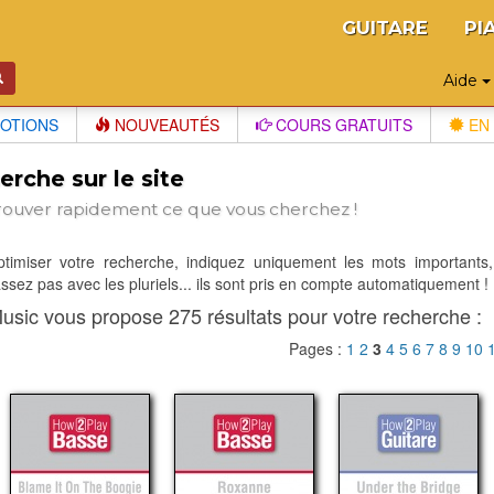
GUITARE
PI
Aide
OTIONS
NOUVEAUTÉS
COURS GRATUITS
EN 
rche sur le site
rouver rapidement ce que vous cherchez !
optimiser votre recherche, indiquez uniquement les mots importants,
sez pas avec les pluriels... ils sont pris en compte automatiquement !
usic vous propose 275 résultats pour votre recherche :
Pages :
1
2
3
4
5
6
7
8
9
10