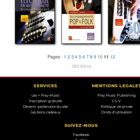
Pages :
1
2
3
4
5
6
7
8
9
10
11
12
393.84ms
SERVICES
MENTIONS LEGALE
Les + Play-Music
Play Music Publishing
Inscription gratuite
C.G.V.
Devenir partenaire du site
Politique vie privée
Les bons cadeaux
Droits d'utilisation
SUIVEZ-NOUS
Facebook