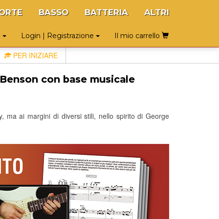
ORTE
BASSO
BATTERIA
ALTRI
o
Login | Registrazione
Il mio carrello
PER INIZIARE
o Benson con base musicale
 ma ai margini di diversi stili, nello spirito di George