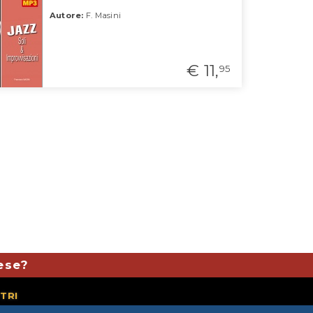
Autore:
F. Masini
€ 11,
95
mese?
TRI