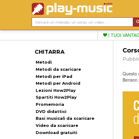
I TUOI VANTA
Corso
CHITARRA
Pubbli
Metodi
Metodi da scaricare
Questo n
Metodi per iPad
Benson.
Metodi per Android
Lezioni How2Play
Spartiti How2Play
Promemoria
DVD didattici
Basi musicali da scaricare
Video da scaricare
Download gratuiti