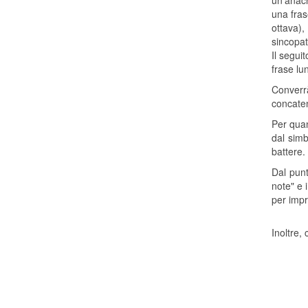
un'anacr
una fras
ottava),
sincopat
Il segui
frase lu
Converrà
concaten
Per quan
dal simb
battere.
Dal punt
note" e 
per impr
Inoltre,