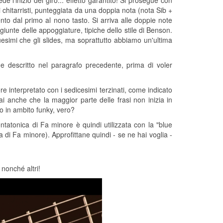
 l'inizio del giro... effetto garantito! Si prosegue con
 chitarristi, punteggiata da una doppia nota (nota Sib +
nto dal primo al nono tasto. Si arriva alle doppie note
iunte delle appoggiature, tipiche dello stile di Benson.
uesimi che gli slides, ma soprattutto abbiamo un'ultima
e descritto nel paragrafo precedente, prima di voler
e interpretato con i sedicesimi terzinati, come indicato
rai anche che la maggior parte delle frasi non inizia in
mo in ambito funky, vero?
tatonica di Fa minore è quindi utilizzata con la "blue
 di Fa minore). Approfittane quindi - se ne hai voglia -
 nonché altri!