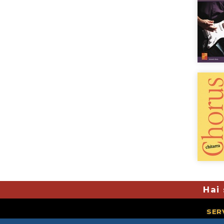
Hai 
SER