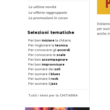
Le ultime novità
Le offerte raggruppate
Le promozioni in corso
Iniziamo
per suon
Selezioni tematiche
anche me
Per ben
iniziare
la chitarra
Per migliorare la
tecnica
Per conoscere gli
accordi
Per conoscere le
scale
Per ben
accompagnare
Per ben
improvvisare
Per suonare dei
soli
Per suonare il
blues
Per suonare il
rock
Per suonare il
jazz
Tutti i temi per la CHITARRA