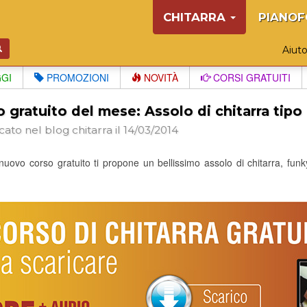
CHITARRA
PIANOF
Aiut
GGI
PROMOZIONI
NOVITÀ
CORSI GRATUITI
 gratuito del mese: Assolo di chitarra tip
cato nel blog
chitarra
il 14/03/2014
uovo corso gratuito ti propone un bellissimo assolo di chitarra, funky,