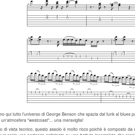
mo qui tutto l'universo di George Benson che spazia dal funk al blues p
 in un'atmosfera "westcoast"... una meraviglia!
o di vista tecnico, questo assolo è molto ricco poichè è composto da d