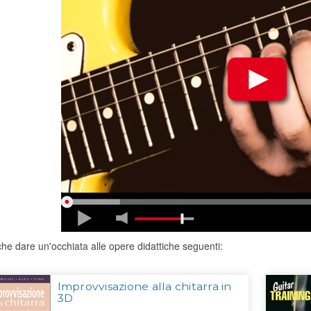
he dare un'occhiata alle opere didattiche seguenti:
Improvvisazione alla chitarra in
3D