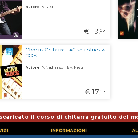
Autore:
A. Nesta
€ 19,
95
Chorus Chitarra - 40 soli blues &
rock
Autore:
P. Nathanson & A. Nesta
€ 17,
95
scaricato il corso di chitarra gratuito del 
VIZI
INFORMAZIONI
AL