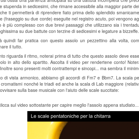
usi ossia una partenza anticipata su una battuta incompleta che precede
e stupenda in sedicesimi, che rimane accessibile alla maggior parte dei
 che ti permetterà di riprendere fiato prima dello splendido smanicame
e (fraseggio su due corde) eseguite nel registro acuto, poi vengono agg
to è più complesso con due brevi passaggi che utilizzano sia i trentad
nghissima su due battute con terzine di sedicesimi e legature a bizzeffe.
 quindi far pratica con questo assolo un pezzettino alla volta, com
are il tutto.
to riguarda il ritmo, noterai prima di tutto che questo assolo deve esser
olo in alto dello spartito. Ascolta il video per rendertene conto! Note
 Inoltre sono presenti molti contrattempi e sincopi... ma sembra il mini
o di vista armonico, abbiamo gli accordi di Fm7 e Bbm7. La scala pen
i cromatismi nonché le triadi ed anche la scala di Lab maggiore (relativa
ovvisare sulla base musicale con l'aiuto delle scale succitate:
 clicca sul video sottostante per capire meglio l'assolo appena studiato...