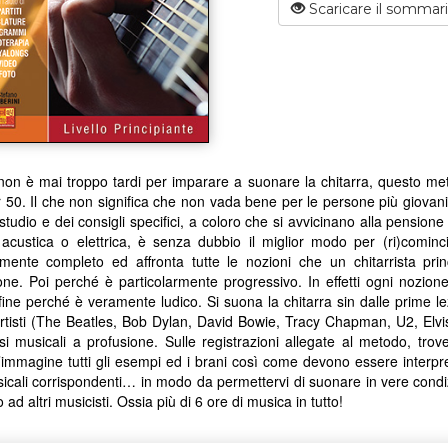
Scaricare il sommar
on è mai troppo tardi per imparare a suonare la chitarra, questo metodo
r 50. Il che non significa che non vada bene per le persone più giovan
 studio e dei consigli specifici, a coloro che si avvicinano alla pensio
acustica o elettrica, è senza dubbio il miglior modo per (ri)cominci
mente completo ed affronta tutte le nozioni che un chitarrista prin
ne. Poi perché è particolarmente progressivo. In effetti ogni nozio
fine perché è veramente ludico. Si suona la chitarra sin dalle prime le
rtisti (The Beatles, Bob Dylan, David Bowie, Tracy Chapman, U2, Elvis 
si musicali a profusione. Sulle registrazioni allegate al metodo, tro
l’immagine tutti gli esempi ed i brani così come devono essere interpre
icali corrispondenti… in modo da permettervi di suonare in vere condi
ad altri musicisti. Ossia più di 6 ore di musica in tutto!