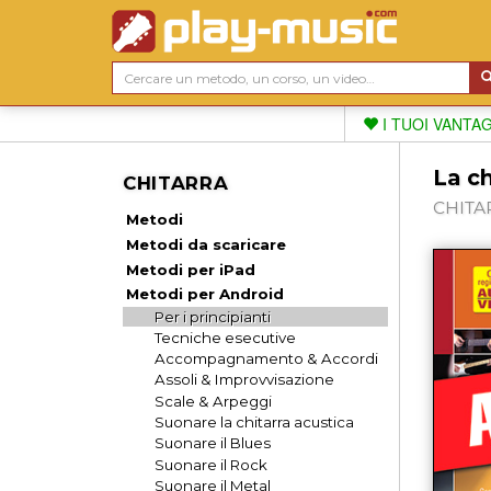
I TUOI VANTA
La ch
CHITARRA
CHITARR
Metodi
Metodi da scaricare
Metodi per iPad
Metodi per Android
Per i principianti
Tecniche esecutive
Accompagnamento & Accordi
Assoli & Improvvisazione
Scale & Arpeggi
Suonare la chitarra acustica
Suonare il Blues
Suonare il Rock
Suonare il Metal