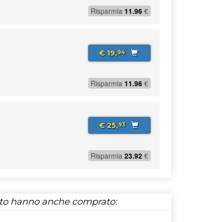
Risparmia
11.96
€
€ 19,
94
Risparmia
11.96
€
€ 25,
93
Risparmia
23.92
€
tto hanno anche comprato: