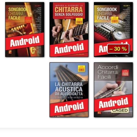
– 30 %