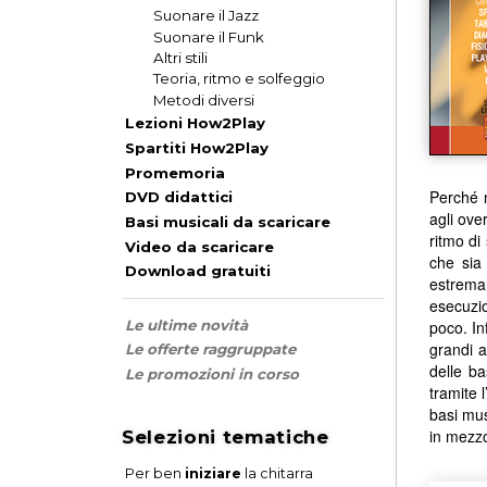
Suonare il Jazz
Suonare il Funk
Altri stili
Teoria, ritmo e solfeggio
Metodi diversi
Lezioni How2Play
Spartiti How2Play
Promemoria
Perché n
DVD didattici
agli ove
Basi musicali da scaricare
ritmo di
Video da scaricare
che sia 
Download gratuiti
estrema
esecuzio
poco. In
Le ultime novità
grandi a
Le offerte raggruppate
delle ba
Le promozioni in corso
tramite 
basi mus
in mezzo 
Selezioni tematiche
Per ben
iniziare
la chitarra