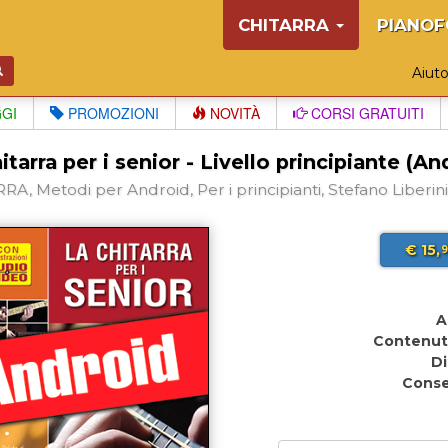
CHITARRA
PIANOF
Aiut
GGI
PROMOZIONI
NOVITÀ
CORSI GRATUITI
itarra per i senior - Livello principiante (An
A, Metodi per Android, Per i principianti, Stefano Liberini
€ 15,
9
A
Contenut
Di
Cons