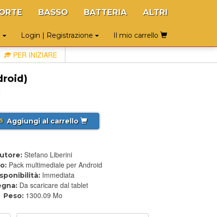
ORTE
BASSO
BATTERIA
ALTRI
o
Login | Registrazione
Il mio carrello
PER INIZIARE
droid)
Aggiungi al carrello
5
Stefano Liberini
utore:
Pack multimediale per Android
o:
Immediata
sponibilità:
Da scaricare dal tablet
egna:
1300.09 Mo
Peso: