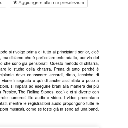
io
Aggiungere alle mie preselezioni
 si rivolge prima di tutto ai principianti senior, cioè
i, ma diciamo che è particolarmente adatto, per via del
ne o che sono già pensionati. Questo metodo di chitarra,
are lo studio della chitarra. Prima di tutto perché è
cipiante deve conoscere: accordi, ritmo, tecniche di
ne viene insegnata e quindi anche assimilata a poco a
zioni, si impara ad eseguire brani alla maniera dei più
Presley, The Rolling Stones, ecc.) e ci si diverte con
verete numerosi file audio e video. I video presentano
tati, mentre le registrazioni audio propongono tutte le
zioni musicali, come se foste già in seno ad una band,