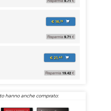
Risparmia
9.71
€
€ 16,
19
Risparmia
9.71
€
€ 21,
43
Risparmia
19.42
€
tto hanno anche comprato: