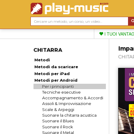
I TUOI VANTA
Impar
CHITARRA
CHITAR
Metodi
Metodi da scaricare
Metodi per iPad
Metodi per Android
Per i principianti
Tecniche esecutive
Accompagnamento & Accordi
Assoli & Improvvisazione
Scale & Arpeggi
Suonare la chitarra acustica
Suonare il Blues
Suonare il Rock
Suonare il Metal