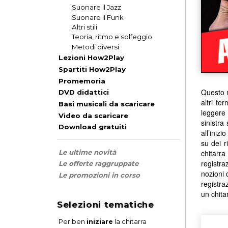
Suonare il Jazz
Suonare il Funk
Altri stili
Teoria, ritmo e solfeggio
Metodi diversi
Lezioni How2Play
Spartiti How2Play
Promemoria
Questo m
DVD didattici
altri te
Basi musicali da scaricare
leggere 
Video da scaricare
sinistra
Download gratuiti
all’iniz
su dei r
chitarr
Le ultime novità
registra
Le offerte raggruppate
nozioni 
Le promozioni in corso
registra
un chita
Selezioni tematiche
Per ben
iniziare
la chitarra