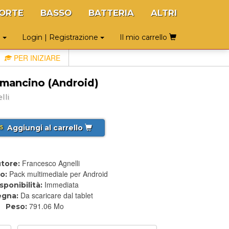
ORTE
BASSO
BATTERIA
ALTRI
o
Login | Registrazione
Il mio carrello
PER INIZIARE
a mancino (Android)
lli
Aggiungi al carrello
5
Francesco Agnelli
tore:
Pack multimediale per Android
o:
Immediata
sponibilità:
Da scaricare dal tablet
egna:
791.06 Mo
Peso: