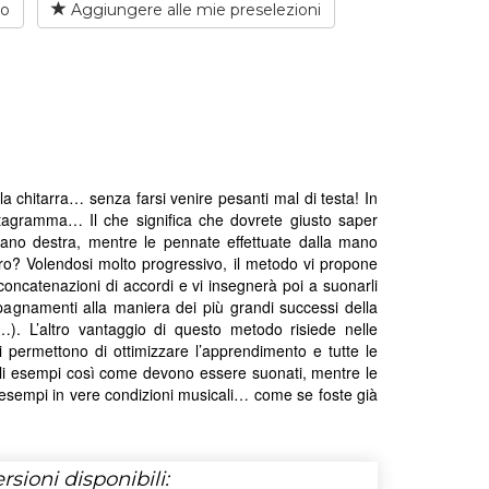
io
Aggiungere alle mie preselezioni
a chitarra… senza farsi venire pesanti mal di testa! In
ntagramma… Il che significa che dovrete giusto saper
mano destra, mentre le pennate effettuate dalla mano
ero? Volendosi molto progressivo, il metodo vi propone
le concatenazioni di accordi e vi insegnerà poi a suonarli
pagnamenti alla maniera dei più grandi successi della
…). L’altro vantaggio di questo metodo risiede nelle
 vi permettono di ottimizzare l’apprendimento e tutte le
ti gli esempi così come devono essere suonati, mentre le
i esempi in vere condizioni musicali… come se foste già
rsioni disponibili: