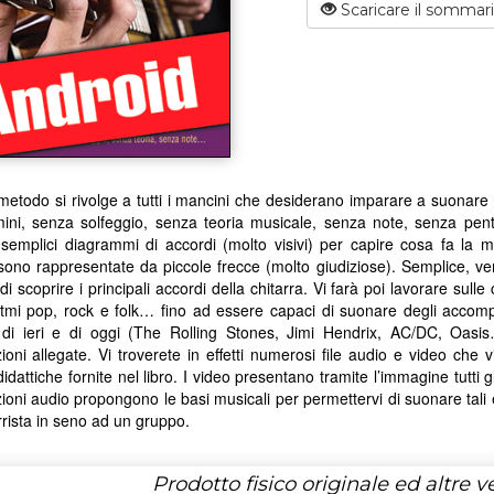
Scaricare il sommar
etodo si rivolge a tutti i mancini che desiderano imparare a suonare l
rmini, senza solfeggio, senza teoria musicale, senza note, senza pe
semplici diagrammi di accordi (molto visivi) per capire cosa fa la 
 sono rappresentate da piccole frecce (molto giudiziose). Semplice, v
io di scoprire i principali accordi della chitarra. Vi farà poi lavorare sul
itmi pop, rock e folk… fino ad essere capaci di suonare degli accom
a di ieri e di oggi (The Rolling Stones, Jimi Hendrix, AC/DC, Oasis
zioni allegate. Vi troverete in effetti numerosi file audio e video che
didattiche fornite nel libro. I video presentano tramite l’immagine tut
zioni audio propongono le basi musicali per permettervi di suonare tal
rrista in seno ad un gruppo.
Prodotto fisico originale ed altre ve