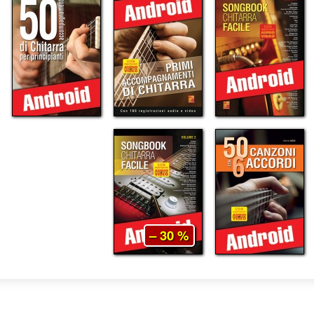
– 30 %