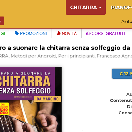
CHITARRA
PIANOF
Aiut
GGI
PROMOZIONI
NOVITÀ
CORSI GRATUITI
o a suonare la chitarra senza solfeggio d
RA, Metodi per Android, Per i principianti, Francesco Agne
€ 12,
9
Au
Contenut
Di
Cons