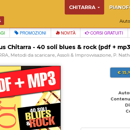
CHITARRA
PIANOF
Aiut
GGI
PROMOZIONI
NOVITÀ
CORSI GRATUITI
s Chitarra - 40 soli blues & rock (pdf + mp3
RA, Metodi da scaricare, Assoli & Improvvisazione, P. Nat
€ 15,
9
Auto
Contenu
Di
C