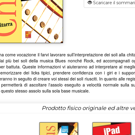
Scaricare il sommar
a come vocazione il farvi lavorare sull’interpretazione dei soli alla chitar
i dai più bei soli della musica Blues nonché Rock, ed accompagnati
per battuta. Queste informazioni vi aiuteranno ad interpretare al megli
morizzare dei licks tipici, prendere confidenza con i giri e i supporti
ranno in seguito di creare voi stessi dei soli riusciti. In quanto alle r
 permetterà di ascoltare l'assolo eseguito a velocità normale sulla su
questo stesso assolo sulla sola base musicale.
Prodotto fisico originale ed altre ve