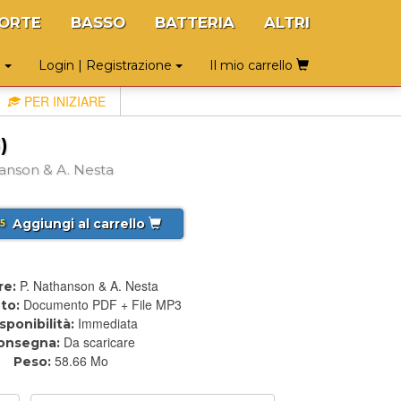
ORTE
BASSO
BATTERIA
ALTRI
o
Login | Registrazione
Il mio carrello
PER INIZIARE
)
hanson & A. Nesta
Aggiungi al carrello
5
P. Nathanson & A. Nesta
re:
Documento PDF + File MP3
to:
Immediata
sponibilità:
Da scaricare
onsegna:
58.66 Mo
Peso: