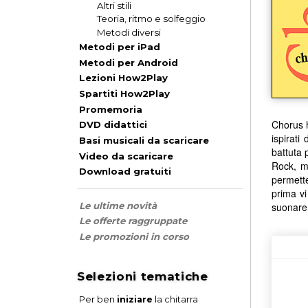
Altri stili
Teoria, ritmo e solfeggio
Metodi diversi
Metodi per iPad
Metodi per Android
Lezioni How2Play
Spartiti How2Play
Promemoria
Chorus h
DVD didattici
ispirat
Basi musicali da scaricare
battuta 
Video da scaricare
Rock, me
Download gratuiti
permette
prima vi
suonare 
Le ultime novità
Le offerte raggruppate
Le promozioni in corso
Selezioni tematiche
Per ben
iniziare
la chitarra