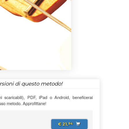
ersioni di questo metodo!
 scaricabili), PDF, iPad o Android, beneficerai
esso metodo. Approfittane!
€ 21,
94