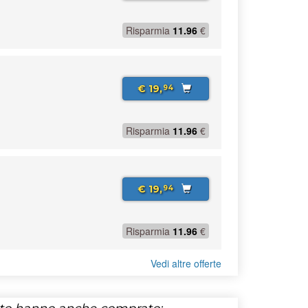
Risparmia
11.96
€
€ 19,
94
Risparmia
11.96
€
€ 19,
94
Risparmia
11.96
€
Vedi altre offerte