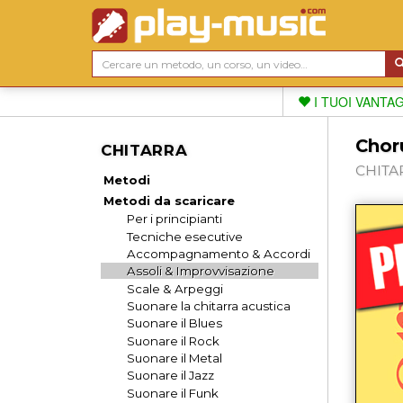
I TUOI VANTA
Choru
CHITARRA
CHITAR
Metodi
Metodi da scaricare
Per i principianti
Tecniche esecutive
Accompagnamento & Accordi
Assoli & Improvvisazione
Scale & Arpeggi
Suonare la chitarra acustica
Suonare il Blues
Suonare il Rock
Suonare il Metal
Suonare il Jazz
Suonare il Funk