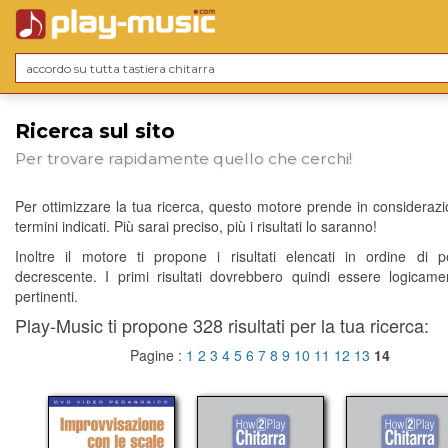
Ricerca sul sito
Per trovare rapidamente quello che cerchi!
Per ottimizzare la tua ricerca, questo motore prende in considerazio
termini indicati. Più sarai preciso, più i risultati lo saranno!
Inoltre il motore ti propone i risultati elencati in ordine di p
decrescente. I primi risultati dovrebbero quindi essere logicame
pertinenti.
Play-Music ti propone 328 risultati per la tua ricerca:
Pagine :
1
2
3
4
5
6
7
8
9
10
11
12
13
14