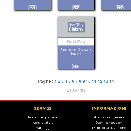
Pagine :
1
2
3
4
5
6
7
8
9
10
11
12
13
14
210.44ms
SERVIZI
INFORMAZIONI
Iscrizione gratuita
Informazioni generali
I corsi gratuiti
Sconti e riduzioni
I vantaggi
Diritti di utilizzazione