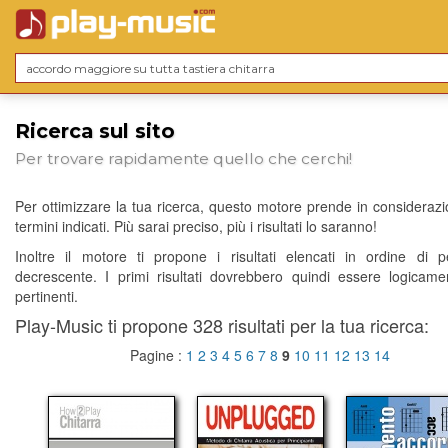
Ricerca sul sito
Per trovare rapidamente quello che cerchi!
Per ottimizzare la tua ricerca, questo motore prende in considerazio
termini indicati. Più sarai preciso, più i risultati lo saranno!
Inoltre il motore ti propone i risultati elencati in ordine di p
decrescente. I primi risultati dovrebbero quindi essere logicame
pertinenti.
Play-Music ti propone 328 risultati per la tua ricerca:
Pagine :
1
2
3
4
5
6
7
8
9
10
11
12
13
14