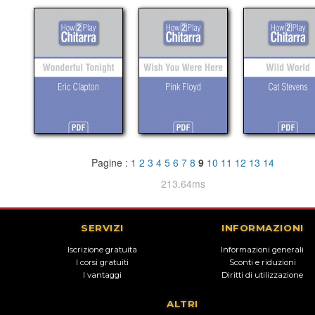
Pagine :
1
2
3
4
5
6
7
8
9
10
11
12
13
14
213.64ms
SERVIZI
INFORMAZIONI
Iscrizione gratuita
Informazioni generali
I corsi gratuiti
Sconti e riduzioni
I vantaggi
Diritti di utilizzazione
ALTRI