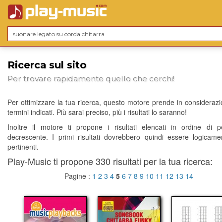
Ricerca sul sito
Per trovare rapidamente quello che cerchi!
Per ottimizzare la tua ricerca, questo motore prende in considerazio
termini indicati. Più sarai preciso, più i risultati lo saranno!
Inoltre il motore ti propone i risultati elencati in ordine di p
decrescente. I primi risultati dovrebbero quindi essere logicame
pertinenti.
Play-Music ti propone 330 risultati per la tua ricerca:
Pagine :
1
2
3
4
5
6
7
8
9
10
11
12
13
14