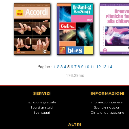
Pagine :
1
2
3
4
5
6
7
8
9
10
11
12
13
14
176.29ms
SERVIZI
INFORMAZIONI
Iscrizione gratuita
Informazioni generali
I corsi gratuiti
Sconti e riduzioni
I vantaggi
Diritti di utilizzazione
ALTRI