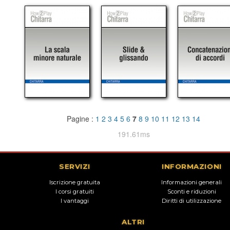
Pagine :
1
2
3
4
5
6
7
8
9
10
11
12
13
14
191.61ms
SERVIZI
INFORMAZIONI
Iscrizione gratuita
Informazioni generali
I corsi gratuiti
Sconti e riduzioni
I vantaggi
Diritti di utilizzazione
ALTRI