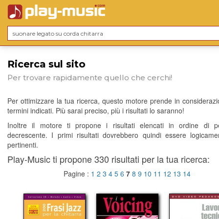
Ricerca sul sito
Per trovare rapidamente quello che cerchi!
Per ottimizzare la tua ricerca, questo motore prende in considerazio
termini indicati. Più sarai preciso, più i risultati lo saranno!
Inoltre il motore ti propone i risultati elencati in ordine di p
decrescente. I primi risultati dovrebbero quindi essere logicame
pertinenti.
Play-Music ti propone 330 risultati per la tua ricerca:
Pagine :
1
2
3
4
5
6
7
8
9
10
11
12
13
14