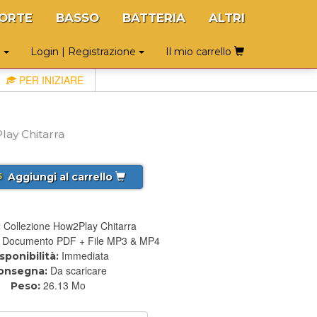
ORTE
BASSO
BATTERIA
ALTRI
o
Login | Registrazione
Il mio carrello
PER INIZIARE
lay Chitarra
Aggiungi al carrello
5
Collezione How2Play Chitarra
:
Documento PDF + File MP3 & MP4
Immediata
sponibilità:
Da scaricare
onsegna:
26.13 Mo
Peso: