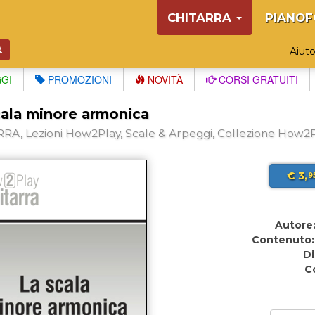
CHITARRA
PIANOF
Aiut
GGI
PROMOZIONI
NOVITÀ
CORSI GRATUITI
cala minore armonica
RA, Lezioni How2Play, Scale & Arpeggi, Collezione How2P
€ 3,
9
Autore
Contenuto:
Di
C