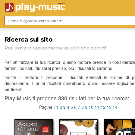
Ricerca sul sito
Per trovare rapidamente quello che cerchi!
Per ottimizzare la tua ricerca, questo motore prende in considerazio
termini indicati. Più sarai preciso, più i risultati lo saranno!
Inoltre il motore ti propone i risultati elencati in ordine di p
decrescente. I primi risultati dovrebbero quindi essere logicame
pertinenti.
Play-Music ti propone 330 risultati per la tua ricerca:
Pagine :
1
2
3
4
5
6
7
8
9
10
11
12
13
14