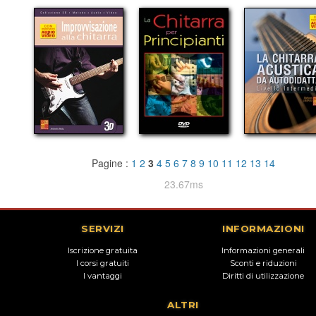
Pagine :
1
2
3
4
5
6
7
8
9
10
11
12
13
14
23.67ms
SERVIZI
INFORMAZIONI
Iscrizione gratuita
Informazioni generali
I corsi gratuiti
Sconti e riduzioni
I vantaggi
Diritti di utilizzazione
ALTRI