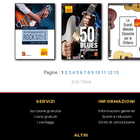
Pagine :
1
2
3
4
5
6
7
8
9
10
11
12
13
216.73ms
SERVIZI
INFORMAZIONI
Iscrizione gratuita
Informazioni generali
I corsi gratuiti
Sconti e riduzioni
I vantaggi
Diritti di utilizzazione
ALTRI