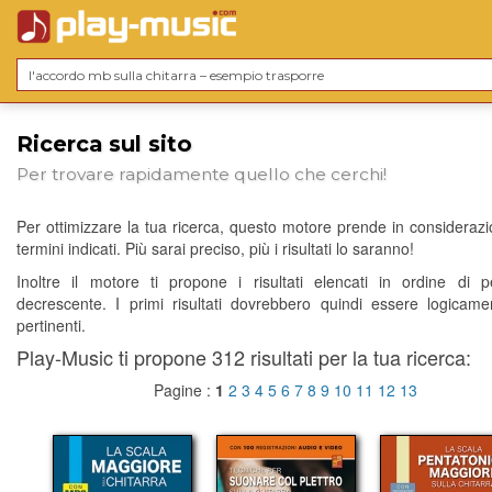
Ricerca sul sito
Per trovare rapidamente quello che cerchi!
Per ottimizzare la tua ricerca, questo motore prende in considerazio
termini indicati. Più sarai preciso, più i risultati lo saranno!
Inoltre il motore ti propone i risultati elencati in ordine di p
decrescente. I primi risultati dovrebbero quindi essere logicame
pertinenti.
Play-Music ti propone 312 risultati per la tua ricerca:
Pagine :
1
2
3
4
5
6
7
8
9
10
11
12
13