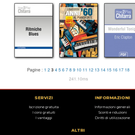
Pagine :
1
2
3
4
5
6
7
8
9
10
11
12
13
14
15
16
17
18
241.10ms
SERVIZI
INFORMAZIONI
Iscrizione gratuita
Informazioni generali
I corsi gratuiti
Sconti e riduzioni
I vantaggi
Diritti di utilizzazione
ALTRI