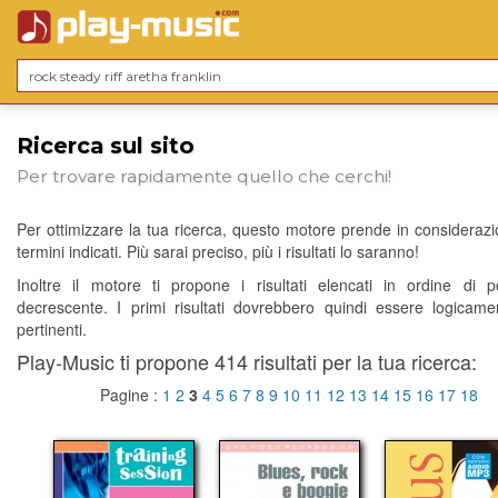
Ricerca sul sito
Per trovare rapidamente quello che cerchi!
Per ottimizzare la tua ricerca, questo motore prende in considerazio
termini indicati. Più sarai preciso, più i risultati lo saranno!
Inoltre il motore ti propone i risultati elencati in ordine di p
decrescente. I primi risultati dovrebbero quindi essere logicame
pertinenti.
Play-Music ti propone 414 risultati per la tua ricerca:
Pagine :
1
2
3
4
5
6
7
8
9
10
11
12
13
14
15
16
17
18