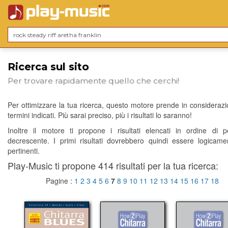
Ricerca sul sito
Per trovare rapidamente quello che cerchi!
Per ottimizzare la tua ricerca, questo motore prende in considerazio
termini indicati. Più sarai preciso, più i risultati lo saranno!
Inoltre il motore ti propone i risultati elencati in ordine di p
decrescente. I primi risultati dovrebbero quindi essere logicame
pertinenti.
Play-Music ti propone 414 risultati per la tua ricerca:
Pagine :
1
2
3
4
5
6
7
8
9
10
11
12
13
14
15
16
17
18