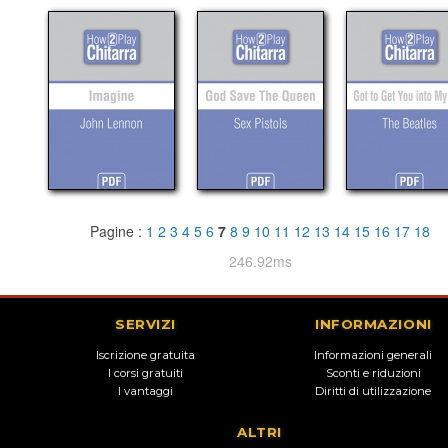
Pagine :
1
2
3
4
5
6
7
8
9
10
11
12
13
14
15
16
17
18
246.92ms
SERVIZI
INFORMAZIONI
Iscrizione gratuita
Informazioni generali
I corsi gratuiti
Sconti e riduzioni
I vantaggi
Diritti di utilizzazione
ALTRI