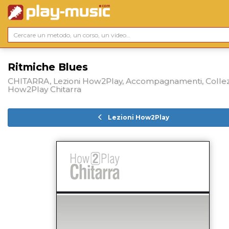
Ritmiche Blues
CHITARRA, Lezioni How2Play, Accompagnamenti, Colle
How2Play Chitarra
Lezioni How2Play