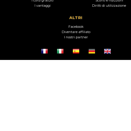
I corsi gratuiti
Sconti e riduzioni
I vantaggi
Diritti di utilizzazione
ALTRI
Facebook
Diventare affiliato
I nostri partner