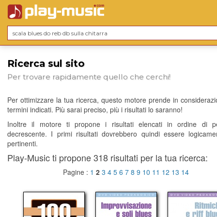
Ricerca sul sito
Per trovare rapidamente quello che cerchi!
Per ottimizzare la tua ricerca, questo motore prende in considerazio
termini indicati. Più sarai preciso, più i risultati lo saranno!
Inoltre il motore ti propone i risultati elencati in ordine di p
decrescente. I primi risultati dovrebbero quindi essere logicame
pertinenti.
Play-Music ti propone 318 risultati per la tua ricerca:
Pagine :
1
2
3
4
5
6
7
8
9
10
11
12
13
14