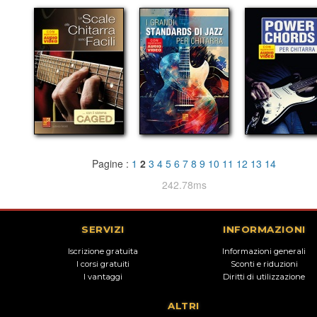
Pagine :
1
2
3
4
5
6
7
8
9
10
11
12
13
14
242.78ms
SERVIZI
INFORMAZIONI
Iscrizione gratuita
Informazioni generali
I corsi gratuiti
Sconti e riduzioni
I vantaggi
Diritti di utilizzazione
ALTRI