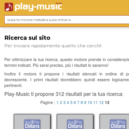
Ricerca sul sito
Per trovare rapidamente quello che cerchi!
Per ottimizzare la tua ricerca, questo motore prende in considerazio
termini indicati. Più sarai preciso, più i risultati lo saranno!
Inoltre il motore ti propone i risultati elencati in ordine di p
decrescente. I primi risultati dovrebbero quindi essere logicame
pertinenti.
Play-Music ti propone 312 risultati per la tua ricerca:
Pagine :
1
2
3
4
5
6
7
8
9
10
11
12
13