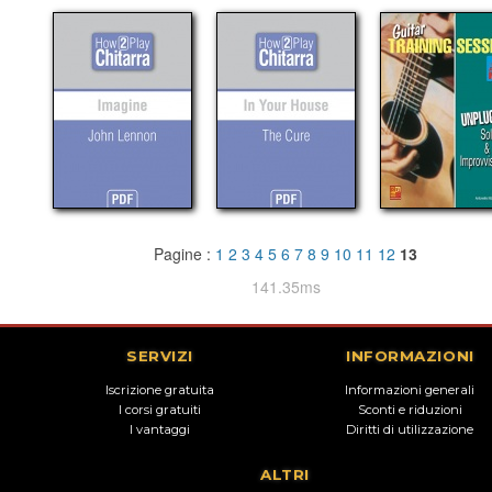
Pagine :
1
2
3
4
5
6
7
8
9
10
11
12
13
141.35ms
SERVIZI
INFORMAZIONI
Iscrizione gratuita
Informazioni generali
I corsi gratuiti
Sconti e riduzioni
I vantaggi
Diritti di utilizzazione
ALTRI