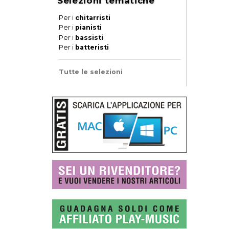
Selezioni tematiche
Per i
chitarristi
Per i
pianisti
Per i
bassisti
Per i
batteristi
Tutte le selezioni