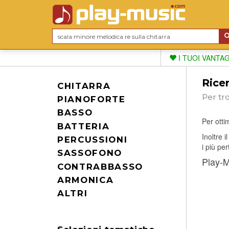
I TUOI VANTA
Ricer
CHITARRA
Per tr
PIANOFORTE
BASSO
Per ottim
BATTERIA
Inoltre 
PERCUSSIONI
i più per
SASSOFONO
Play-Mu
CONTRABBASSO
ARMONICA
ALTRI