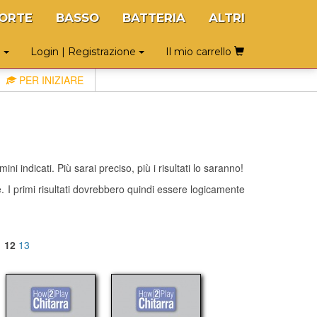
ORTE
BASSO
BATTERIA
ALTRI
o
Login | Registrazione
Il mio carrello
PER INIZIARE
ni indicati. Più sarai preciso, più i risultati lo saranno!
te. I primi risultati dovrebbero quindi essere logicamente
1
12
13