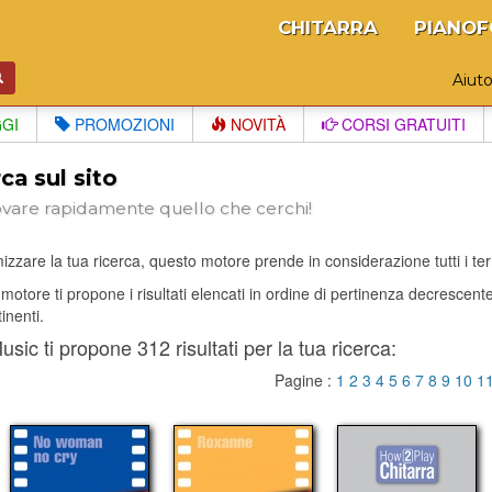
CHITARRA
PIANOF
Aiut
GGI
PROMOZIONI
NOVITÀ
CORSI GRATUITI
ca sul sito
ovare rapidamente quello che cerchi!
izzare la tua ricerca, questo motore prende in considerazione tutti i termi
il motore ti propone i risultati elencati in ordine di pertinenza decrescen
tinenti.
sic ti propone 312 risultati per la tua ricerca:
Pagine :
1
2
3
4
5
6
7
8
9
10
1