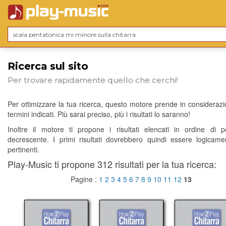
Ricerca sul sito
Per trovare rapidamente quello che cerchi!
Per ottimizzare la tua ricerca, questo motore prende in considerazio
termini indicati. Più sarai preciso, più i risultati lo saranno!
Inoltre il motore ti propone i risultati elencati in ordine di p
decrescente. I primi risultati dovrebbero quindi essere logicame
pertinenti.
Play-Music ti propone 312 risultati per la tua ricerca:
Pagine :
1
2
3
4
5
6
7
8
9
10
11
12
13