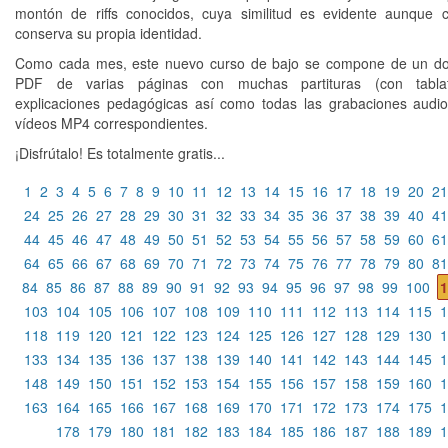
montón de riffs conocidos, cuya similitud es evidente aunque
conserva su propia identidad.
Como cada mes, este nuevo curso de bajo se compone de un d
PDF de varias páginas con muchas partituras (con tabla
explicaciones pedagógicas así como todas las grabaciones aud
vídeos MP4 correspondientes.
¡Disfrútalo! Es totalmente gratis...
1
2
3
4
5
6
7
8
9
10
11
12
13
14
15
16
17
18
19
20
21
24
25
26
27
28
29
30
31
32
33
34
35
36
37
38
39
40
41
44
45
46
47
48
49
50
51
52
53
54
55
56
57
58
59
60
61
64
65
66
67
68
69
70
71
72
73
74
75
76
77
78
79
80
81
84
85
86
87
88
89
90
91
92
93
94
95
96
97
98
99
100
1
103
104
105
106
107
108
109
110
111
112
113
114
115
1
118
119
120
121
122
123
124
125
126
127
128
129
130
1
133
134
135
136
137
138
139
140
141
142
143
144
145
1
148
149
150
151
152
153
154
155
156
157
158
159
160
1
163
164
165
166
167
168
169
170
171
172
173
174
175
1
178
179
180
181
182
183
184
185
186
187
188
189
1