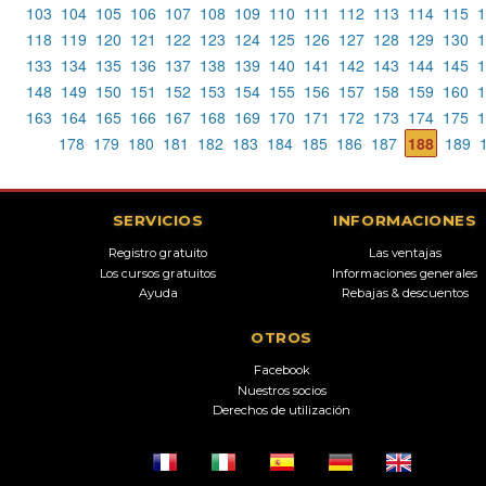
103
104
105
106
107
108
109
110
111
112
113
114
115
1
118
119
120
121
122
123
124
125
126
127
128
129
130
1
133
134
135
136
137
138
139
140
141
142
143
144
145
1
148
149
150
151
152
153
154
155
156
157
158
159
160
1
163
164
165
166
167
168
169
170
171
172
173
174
175
1
178
179
180
181
182
183
184
185
186
187
188
189
SERVICIOS
INFORMACIONES
Registro gratuito
Las ventajas
Los cursos gratuitos
Informaciones generales
Ayuda
Rebajas & descuentos
OTROS
Facebook
Nuestros socios
Derechos de utilización