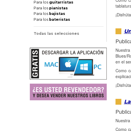
Como ca
Para los
guitarristas
tablatur
Para los
pianistas
Para los
bajistas
¡Disfrút
Para los
bateristas
Un
Todas las selecciones
Public
Nuestra 
Blues/Ro
en el se
Como ca
explica
¡Disfrút
La
Public
Nuestra 
Como ca