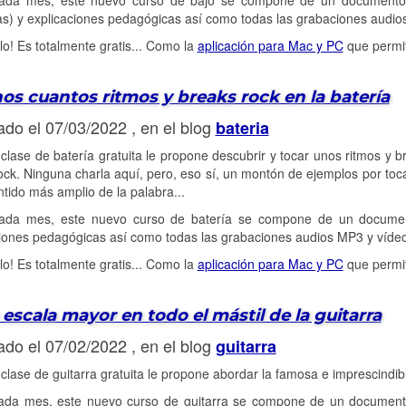
da mes, este nuevo curso de bajo se compone de un documento P
as) y explicaciones pedagógicas así como todas las grabaciones audi
alo! Es totalmente gratis... Como la
aplicación para Mac y PC
que permit
os cuantos ritmos y breaks rock en la batería
ado el 07/03/2022 , en el blog
bateria
clase de batería gratuita le propone descubrir y tocar unos ritmos y 
ck. Ninguna charla aquí, pero, eso sí, un montón de ejemplos por tocar
ntido más amplio de la palabra...
da mes, este nuevo curso de batería se compone de un document
ciones pedagógicas así como todas las grabaciones audios MP3 y víde
alo! Es totalmente gratis... Como la
aplicación para Mac y PC
que permit
 escala mayor en todo el mástil de la guitarra
ado el 07/02/2022 , en el blog
guitarra
clase de guitarra gratuita le propone abordar la famosa e imprescindibl
da mes, este nuevo curso de guitarra se compone de un documento