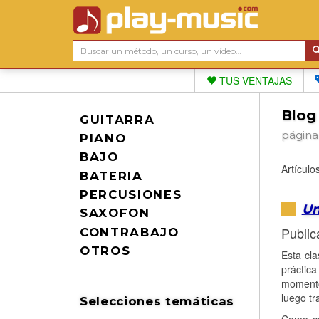
TUS VENTAJAS
Blog
GUITARRA
página
PIANO
BAJO
Artícul
BATERIA
PERCUSIONES
Un
SAXOFON
Public
CONTRABAJO
OTROS
Esta cla
práctic
momento
luego tr
Selecciones temáticas