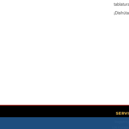
tablatur
¡Disfrút
SERV
Registro 
Los cursos