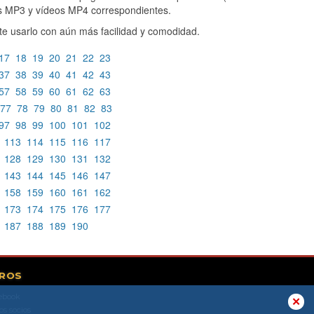
os MP3 y vídeos MP4 correspondientes.
e usarlo con aún más facilidad y comodidad.
17
18
19
20
21
22
23
37
38
39
40
41
42
43
57
58
59
60
61
62
63
77
78
79
80
81
82
83
97
98
99
100
101
102
113
114
115
116
117
128
129
130
131
132
143
144
145
146
147
158
159
160
161
162
173
174
175
176
177
187
188
189
190
ROS
ebook
✕
os socios