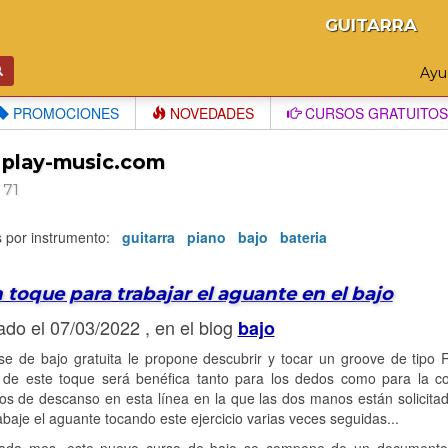
GUITARRA
Ay
PROMOCIONES
NOVEDADES
CURSOS GRATUITOS
 play-music.com
 71
os por instrumento:
guitarra
piano
bajo
bateria
 toque para trabajar el aguante en el bajo
ado el 07/03/2022 , en el blog
bajo
se de bajo gratuita le propone descubrir y tocar un groove de tipo 
a de este toque será benéfica tanto para los dedos como para la co
s de descanso en esta línea en la que las dos manos están solicita
abaje el aguante tocando este ejercicio varias veces seguidas...