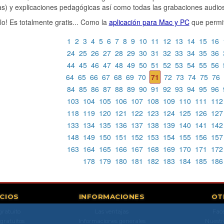
as) y explicaciones pedagógicas así como todas las grabaciones audi
alo! Es totalmente gratis... Como la
aplicación para Mac y PC
que permit
1
2
3
4
5
6
7
8
9
10
11
12
13
14
15
16
24
25
26
27
28
29
30
31
32
33
34
35
36
44
45
46
47
48
49
50
51
52
53
54
55
56
64
65
66
67
68
69
70
71
72
73
74
75
76
84
85
86
87
88
89
90
91
92
93
94
95
96
103
104
105
106
107
108
109
110
111
112
118
119
120
121
122
123
124
125
126
127
133
134
135
136
137
138
139
140
141
142
148
149
150
151
152
153
154
155
156
157
163
164
165
166
167
168
169
170
171
172
178
179
180
181
182
183
184
185
186
ICIOS
INFORMACIONES
OT
gratuito
Las ventajas
Fac
 gratuitos
Informaciones generales
Nuestr