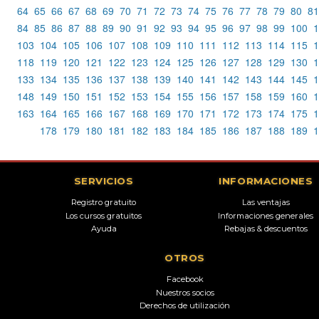
64
65
66
67
68
69
70
71
72
73
74
75
76
77
78
79
80
81
84
85
86
87
88
89
90
91
92
93
94
95
96
97
98
99
100
1
103
104
105
106
107
108
109
110
111
112
113
114
115
1
118
119
120
121
122
123
124
125
126
127
128
129
130
1
133
134
135
136
137
138
139
140
141
142
143
144
145
1
148
149
150
151
152
153
154
155
156
157
158
159
160
1
163
164
165
166
167
168
169
170
171
172
173
174
175
1
178
179
180
181
182
183
184
185
186
187
188
189
1
SERVICIOS
INFORMACIONES
Registro gratuito
Las ventajas
Los cursos gratuitos
Informaciones generales
Ayuda
Rebajas & descuentos
OTROS
Facebook
Nuestros socios
Derechos de utilización