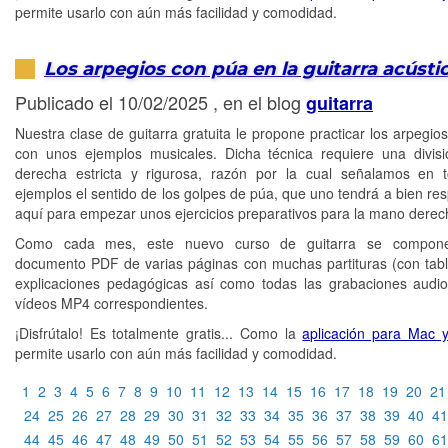
permite usarlo con aún más facilidad y comodidad.
Los arpegios con púa en la guitarra acústi
Publicado el 10/02/2025 , en el blog
guitarra
Nuestra clase de guitarra gratuita le propone practicar los arpegio
con unos ejemplos musicales. Dicha técnica requiere una divi
derecha estricta y rigurosa, razón por la cual señalamos en 
ejemplos el sentido de los golpes de púa, que uno tendrá a bien res
aquí para empezar unos ejercicios preparativos para la mano derech
Como cada mes, este nuevo curso de guitarra se compon
documento PDF de varias páginas con muchas partituras (con tabl
explicaciones pedagógicas así como todas las grabaciones aud
vídeos MP4 correspondientes.
¡Disfrútalo! Es totalmente gratis... Como la
aplicación para Mac 
permite usarlo con aún más facilidad y comodidad.
1
2
3
4
5
6
7
8
9
10
11
12
13
14
15
16
17
18
19
20
21
24
25
26
27
28
29
30
31
32
33
34
35
36
37
38
39
40
41
44
45
46
47
48
49
50
51
52
53
54
55
56
57
58
59
60
61