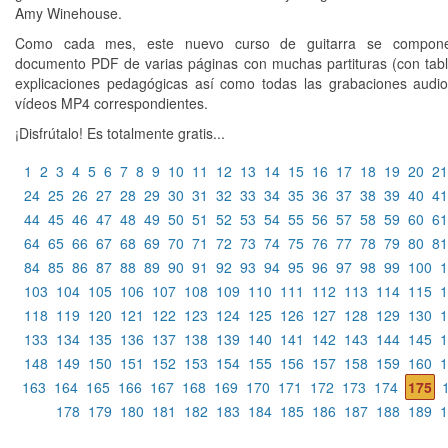
Amy Winehouse.
Como cada mes, este nuevo curso de guitarra se compon
documento PDF de varias páginas con muchas partituras (con tabl
explicaciones pedagógicas así como todas las grabaciones aud
vídeos MP4 correspondientes.
¡Disfrútalo! Es totalmente gratis...
1
2
3
4
5
6
7
8
9
10
11
12
13
14
15
16
17
18
19
20
21
24
25
26
27
28
29
30
31
32
33
34
35
36
37
38
39
40
41
44
45
46
47
48
49
50
51
52
53
54
55
56
57
58
59
60
61
64
65
66
67
68
69
70
71
72
73
74
75
76
77
78
79
80
81
84
85
86
87
88
89
90
91
92
93
94
95
96
97
98
99
100
1
103
104
105
106
107
108
109
110
111
112
113
114
115
1
118
119
120
121
122
123
124
125
126
127
128
129
130
1
133
134
135
136
137
138
139
140
141
142
143
144
145
1
148
149
150
151
152
153
154
155
156
157
158
159
160
1
163
164
165
166
167
168
169
170
171
172
173
174
175
178
179
180
181
182
183
184
185
186
187
188
189
1