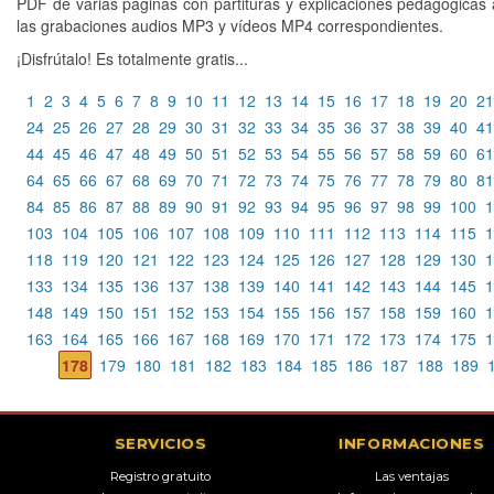
PDF de varias páginas con partituras y explicaciones pedagógicas
las grabaciones audios MP3 y vídeos MP4 correspondientes.
¡Disfrútalo! Es totalmente gratis...
1
2
3
4
5
6
7
8
9
10
11
12
13
14
15
16
17
18
19
20
21
24
25
26
27
28
29
30
31
32
33
34
35
36
37
38
39
40
41
44
45
46
47
48
49
50
51
52
53
54
55
56
57
58
59
60
61
64
65
66
67
68
69
70
71
72
73
74
75
76
77
78
79
80
81
84
85
86
87
88
89
90
91
92
93
94
95
96
97
98
99
100
1
103
104
105
106
107
108
109
110
111
112
113
114
115
1
118
119
120
121
122
123
124
125
126
127
128
129
130
1
133
134
135
136
137
138
139
140
141
142
143
144
145
1
148
149
150
151
152
153
154
155
156
157
158
159
160
1
163
164
165
166
167
168
169
170
171
172
173
174
175
1
178
179
180
181
182
183
184
185
186
187
188
189
SERVICIOS
INFORMACIONES
Registro gratuito
Las ventajas