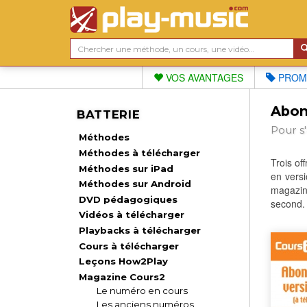
VOS AVANTAGES
PROM
Abon
BATTERIE
Pour s
Méthodes
Méthodes à télécharger
Trois o
Méthodes sur iPad
en versi
Méthodes sur Android
magazin
DVD pédagogiques
second.
Vidéos à télécharger
Playbacks à télécharger
Cours à télécharger
Leçons How2Play
Magazine Cours2
Le numéro en cours
Les anciens numéros