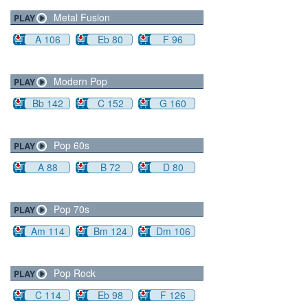
Metal Fusion
A 106
Eb 80
F 96
Modern Pop
Bb 142
C 152
G 160
Pop 60s
A 88
B 72
D 80
Pop 70s
Am 114
Bm 124
Dm 106
Pop Rock
C 114
Eb 98
F 126