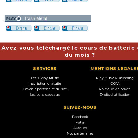
Trash Metal
D 146
E 159
F 168
Avez-vous téléchargé le cours de batterie 
du mois ?
SERVICES
MENTIONS LEGALE
Les + Play-Music
Play Music Publishing
Inscription gratuite
C.G.V.
Devenir partenaire du site
Politique vie privée
Les bons cadeaux
Droits d'utilisation
SUIVEZ-NOUS
Facebook
Twitter
Auteurs
Nos partenaires