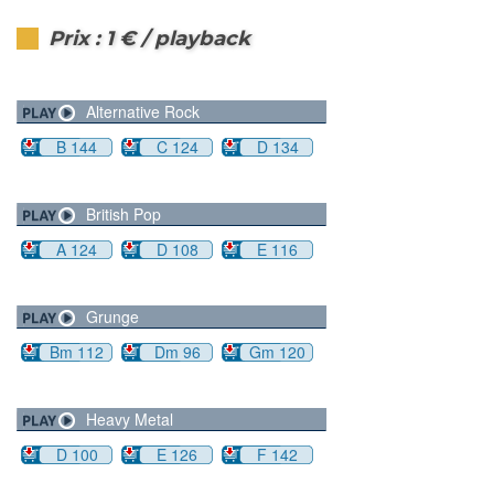
Prix : 1 € / playback
Alternative Rock
B 144
C 124
D 134
British Pop
A 124
D 108
E 116
Grunge
Bm 112
Dm 96
Gm 120
Heavy Metal
D 100
E 126
F 142