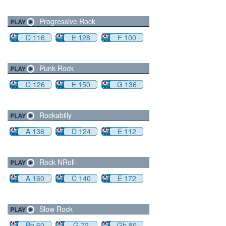
Progressive Rock
D 116
E 128
F 100
Punk Rock
D 126
E 150
G 136
Rockabilly
A 136
D 124
E 112
Rock NRoll
A 160
C 140
E 172
Slow Rock
Bb 60
G 72
Gb 80