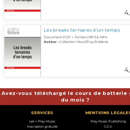
4,
Les breaks ternaires d'un temps
Document PDF + Fichiers MP3 & MP4
Auteur :
Collection How2Play Batterie
4,
Avez-vous téléchargé le cours de batterie 
du mois ?
SERVICES
MENTIONS LEGALE
Les + Play-Music
Play Music Publishing
Inscription gratuite
C.G.V.