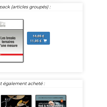
ack (articles groupés) :
14,85 €
11,95 €
nt également acheté :