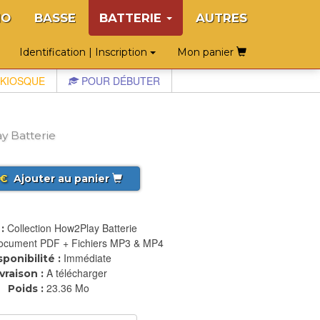
NO
BASSE
BATTERIE
AUTRES
Identification | Inscription
Mon panier
KIOSQUE
POUR DÉBUTER
y Batterie
€
Ajouter au panier
Collection How2Play Batterie
:
ocument PDF + Fichiers MP3 & MP4
Immédiate
sponibilité :
A télécharger
ivraison :
23.36 Mo
Poids :