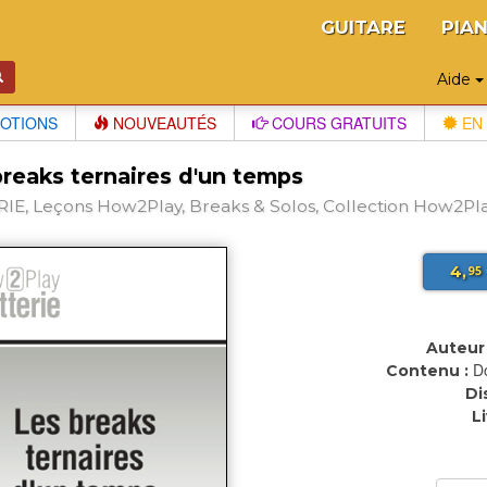
GUITARE
PIA
Aide
OTIONS
NOUVEAUTÉS
COURS GRATUITS
EN 
breaks ternaires d'un temps
IE, Leçons How2Play, Breaks & Solos, Collection How2Pla
4,
95
Auteur 
D
Contenu :
Di
L