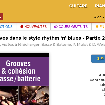
GUITARE
PIA
Aide
OTIONS
NOUVEAUTÉS
COURS GRATUITS
EN 
es dans le style rhythm ‘n’ blues - Partie 2
 Vidéos à télécharger, Basse & Batterie, P. Mulot & D. Weis
3,
95
Aut
Contenu
Di
L