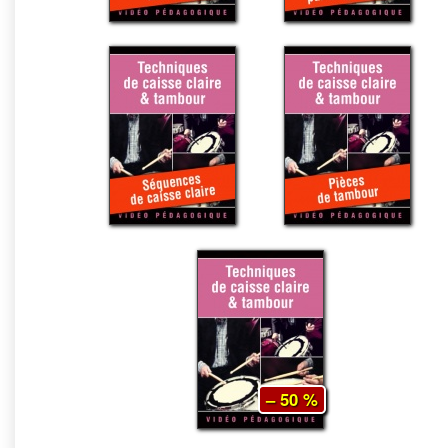
– 50 %