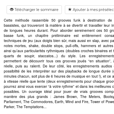
Télécharger le sommaire
Ajouter à mes présélec
Cette méthode rassemble 50 grooves funk à destination de 
bassistes, qui trouveront là matière à se divertir et travailler leur 
de longues heures durant. Pour aborder sereinement ces 50 gr
basse funk, un chapitre préliminaire est entièrement cons
techniques de jeu (aux doigts bien sûr, mais aussi en slap, avec p
notes mortes, shake, double stops, pull-offs, hammers et autres s
ainsi qu’aux particularités rythmiques (doubles croches binaires et 
quarts de soupir, staccatos...) du style. Les enregistrement
permettent de découvrir tous ces grooves joués “en situation”, 
réelle, puis au ralenti. De leur côté, les enregistrements audios o
possibilité de les interpréter sur des playbacks de longue durée 
minutes chacun, soit plus de 6 heures de musique en tout !), et ce a
à vitesse réelle que lente (deux enregistrements pour chaque groo
pourrez ainsi vous exercer “à votre rythme” et dans les meilleures c
possibles. Un ouvrage idéal pour jouer de vrais grooves comp
manière des plus grands : James Brown, The Meters, Bootsy 
Parliament, The Commodores, Earth, Wind and Fire, Tower of Pow
Parker, The Temptations...